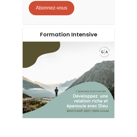
mail
Abonnez-vous
Formation Intensive