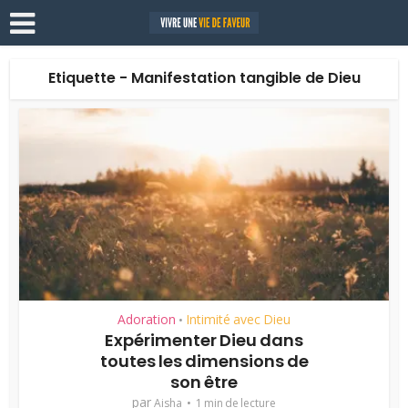
Etiquette - Manifestation tangible de Dieu
Adoration
Intimité avec Dieu
•
Expérimenter Dieu dans
toutes les dimensions de
son être
par
Aisha
1 min de lecture