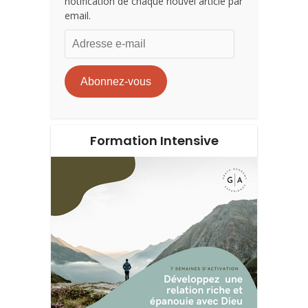
notification de chaque nouvel article par
email.
Adresse
e-
mail
Abonnez-vous
Formation Intensive