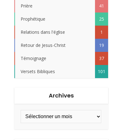
Prière
41
Prophétique
25
Relations dans l'église
1
Retour de Jesus-Christ
19
Témoignage
37
Versets Bibliques
101
Archives