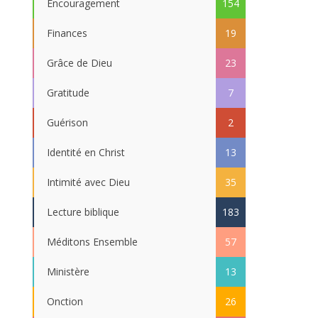
Encouragement
154
Finances
19
Grâce de Dieu
23
Gratitude
7
Guérison
2
Identité en Christ
13
Intimité avec Dieu
35
Lecture biblique
183
Méditons Ensemble
57
Ministère
13
Onction
26