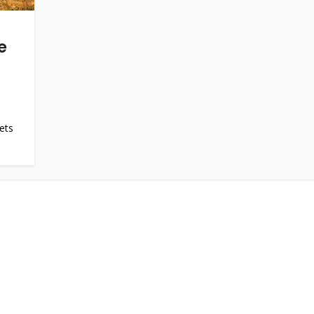
e
ets