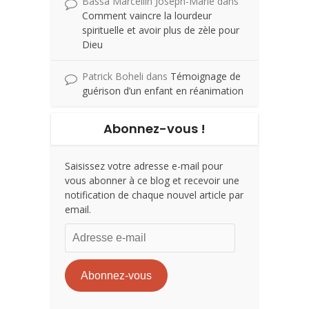
Bassa Marcellin Joseph-Marie
dans
Comment vaincre la lourdeur
spirituelle et avoir plus de zèle pour
Dieu
Patrick Boheli
dans
Témoignage de
guérison d’un enfant en réanimation
Abonnez-vous !
Saisissez votre adresse e-mail pour
vous abonner à ce blog et recevoir une
notification de chaque nouvel article par
email.
Adresse
e-
mail
Abonnez-vous