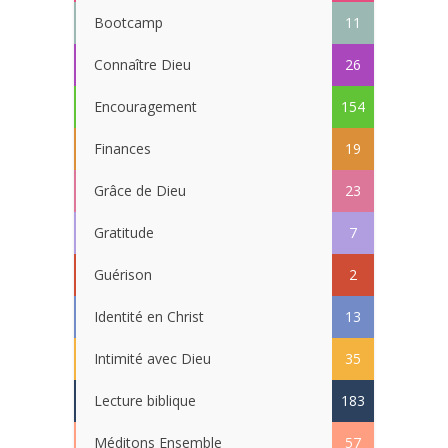
Bootcamp
11
Connaître Dieu
26
Encouragement
154
Finances
19
Grâce de Dieu
23
Gratitude
7
Guérison
2
Identité en Christ
13
Intimité avec Dieu
35
Lecture biblique
183
Méditons Ensemble
57