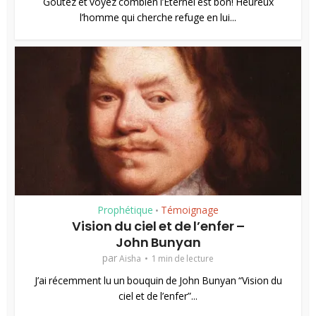
Goûtez et voyez combien l’Éternel est bon! Heureux
l’homme qui cherche refuge en lui...
Prophétique
Témoignage
•
Vision du ciel et de l’enfer –
John Bunyan
par
Aisha
1 min de lecture
J’ai récemment lu un bouquin de John Bunyan “Vision du
ciel et de l’enfer”...