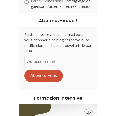
Patrick Boheli
dans
Témoignage de
guérison d’un enfant en réanimation
Abonnez-vous !
Saisissez votre adresse e-mail pour
vous abonner à ce blog et recevoir une
notification de chaque nouvel article par
email.
Adresse
e-
mail
Abonnez-vous
Formation Intensive