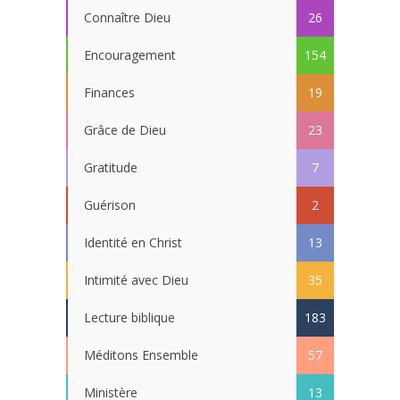
Connaître Dieu
26
Encouragement
154
Finances
19
Grâce de Dieu
23
Gratitude
7
Guérison
2
Identité en Christ
13
Intimité avec Dieu
35
Lecture biblique
183
Méditons Ensemble
57
Ministère
13