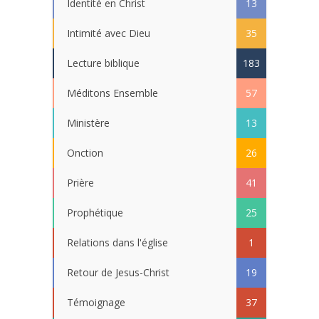
Identité en Christ
13
Intimité avec Dieu
35
Lecture biblique
183
Méditons Ensemble
57
Ministère
13
Onction
26
Prière
41
Prophétique
25
Relations dans l'église
1
Retour de Jesus-Christ
19
Témoignage
37