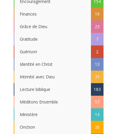
Encouragement
154
Finances
19
Grâce de Dieu
23
Gratitude
7
Guérison
2
Identité en Christ
13
Intimité avec Dieu
35
Lecture biblique
183
Méditons Ensemble
57
Ministère
13
Onction
26