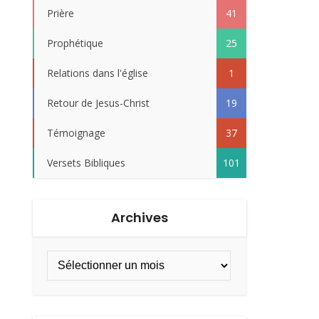
Prière
41
Prophétique
25
Relations dans l'église
1
Retour de Jesus-Christ
19
Témoignage
37
Versets Bibliques
101
Archives