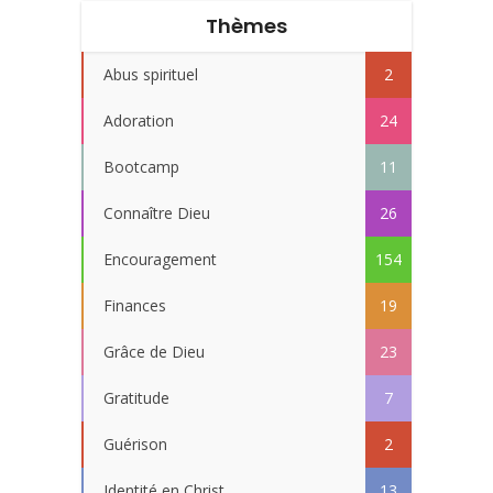
Thèmes
Abus spirituel
2
Adoration
24
Bootcamp
11
Connaître Dieu
26
Encouragement
154
Finances
19
Grâce de Dieu
23
Gratitude
7
Guérison
2
Identité en Christ
13