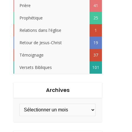
Prière
41
Prophétique
25
Relations dans l'église
1
Retour de Jesus-Christ
19
Témoignage
37
Versets Bibliques
101
Archives