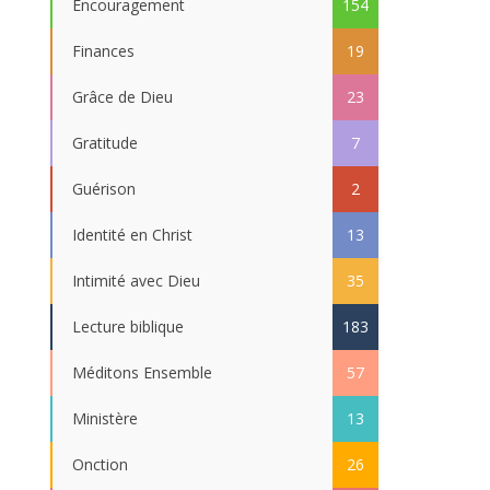
Encouragement
154
Finances
19
Grâce de Dieu
23
Gratitude
7
Guérison
2
Identité en Christ
13
Intimité avec Dieu
35
Lecture biblique
183
Méditons Ensemble
57
Ministère
13
Onction
26