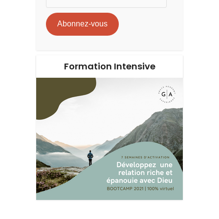
e-
mail
Abonnez-vous
Formation Intensive