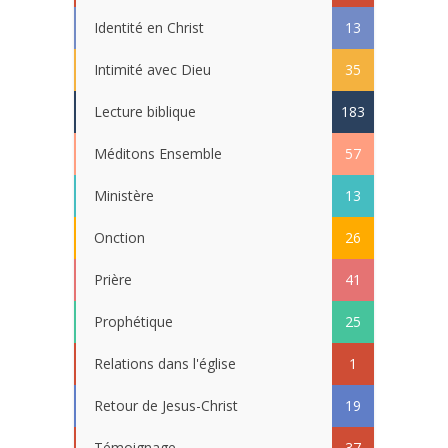
Identité en Christ
13
Intimité avec Dieu
35
Lecture biblique
183
Méditons Ensemble
57
Ministère
13
Onction
26
Prière
41
Prophétique
25
Relations dans l'église
1
Retour de Jesus-Christ
19
Témoignage
37