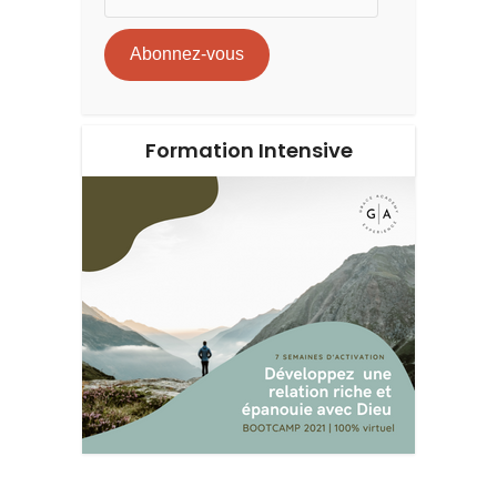
e-
mail
Abonnez-vous
Formation Intensive