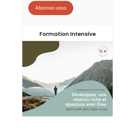
mail
Abonnez-vous
Formation Intensive