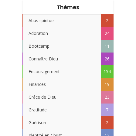
Thèmes
Abus spirituel
2
Adoration
24
Bootcamp
11
Connaître Dieu
26
Encouragement
154
Finances
19
Grâce de Dieu
23
Gratitude
7
Guérison
2
Identité en Christ
13