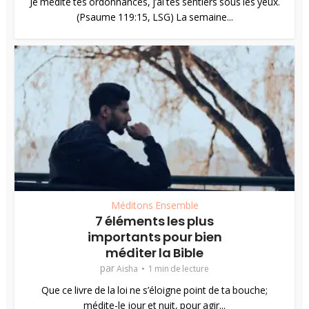
Je médite tes ordonnances, j’ai tes sentiers sous les yeux.
(Psaume 119:15, LSG) La semaine...
Méditons Ensemble
7 éléments les plus
importants pour bien
méditer la Bible
par
Aisha
1 min de lecture
Que ce livre de la loi ne s’éloigne point de ta bouche;
médite-le jour et nuit, pour agir...