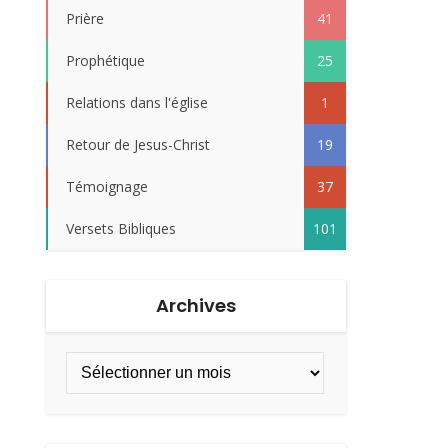
Prière
41
Prophétique
25
Relations dans l'église
1
Retour de Jesus-Christ
19
Témoignage
37
Versets Bibliques
101
Archives