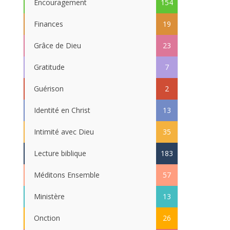
Encouragement
154
Finances
19
Grâce de Dieu
23
Gratitude
7
Guérison
2
Identité en Christ
13
Intimité avec Dieu
35
Lecture biblique
183
Méditons Ensemble
57
Ministère
13
Onction
26