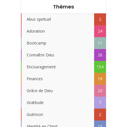
Thèmes
Abus spirituel
2
Adoration
24
Bootcamp
11
Connaître Dieu
26
Encouragement
154
Finances
19
Grâce de Dieu
23
Gratitude
7
Guérison
2
Identité en Christ
13