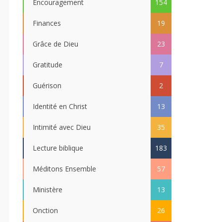
Encouragement
154
Finances
19
Grâce de Dieu
23
Gratitude
7
Guérison
2
Identité en Christ
13
Intimité avec Dieu
35
Lecture biblique
183
Méditons Ensemble
57
Ministère
13
Onction
26