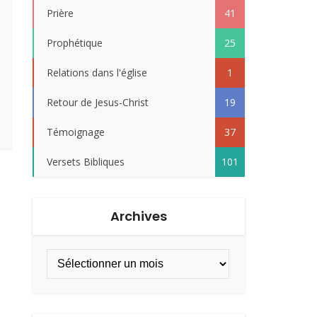
Prière
41
Prophétique
25
Relations dans l'église
1
Retour de Jesus-Christ
19
Témoignage
37
Versets Bibliques
101
Archives