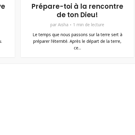
ve
Prépare-toi à la rencontre
de ton Dieu!
par
Aisha
1 min de lecture
Le temps que nous passons sur la terre sert à
u.
préparer l’éternité. Après le départ de la terre,
ce...