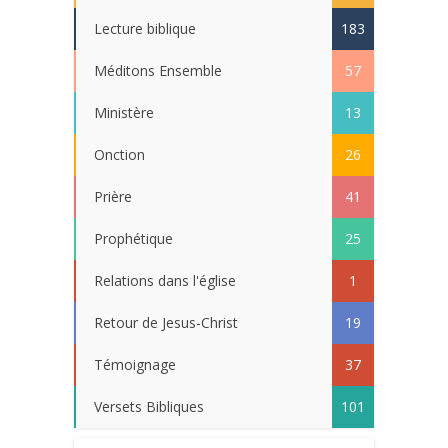
Lecture biblique
183
Méditons Ensemble
57
Ministère
13
Onction
26
Prière
41
Prophétique
25
Relations dans l'église
1
Retour de Jesus-Christ
19
Témoignage
37
Versets Bibliques
101