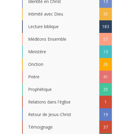
Identité en Christ
13
Intimité avec Dieu
35
Lecture biblique
183
Méditons Ensemble
57
Ministère
13
Onction
26
Prière
41
Prophétique
25
Relations dans l'église
1
Retour de Jesus-Christ
19
Témoignage
37