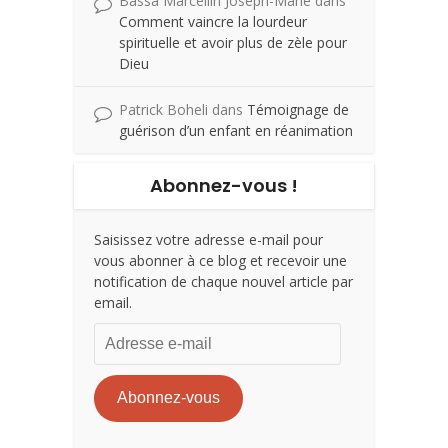
Bassa Marcellin Joseph-Marie
dans
Comment vaincre la lourdeur
spirituelle et avoir plus de zèle pour
Dieu
Patrick Boheli
dans
Témoignage de
guérison d’un enfant en réanimation
Abonnez-vous !
Saisissez votre adresse e-mail pour
vous abonner à ce blog et recevoir une
notification de chaque nouvel article par
email.
Adresse
e-
mail
Abonnez-vous