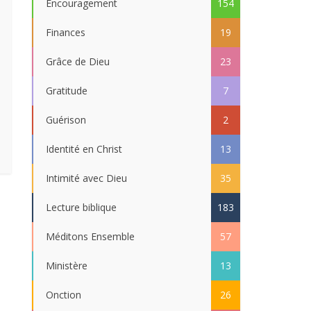
Encouragement
154
Finances
19
Grâce de Dieu
23
Gratitude
7
Guérison
2
Identité en Christ
13
Intimité avec Dieu
35
Lecture biblique
183
Méditons Ensemble
57
Ministère
13
Onction
26