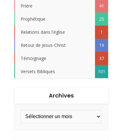
Prière
41
Prophétique
25
Relations dans l'église
1
Retour de Jesus-Christ
19
Témoignage
37
Versets Bibliques
101
Archives