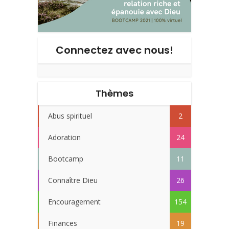
Connectez avec nous!
Thèmes
Abus spirituel
2
Adoration
24
Bootcamp
11
Connaître Dieu
26
Encouragement
154
Finances
19