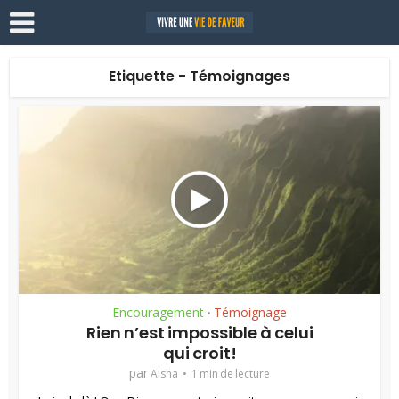
Etiquette - Témoignages
Encouragement
Témoignage
•
Rien n’est impossible à celui
qui croit!
par
Aisha
1 min de lecture