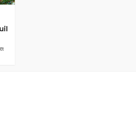
uil
 Et