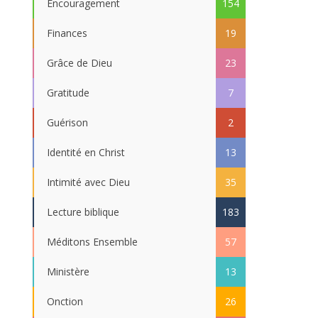
Encouragement
154
Finances
19
Grâce de Dieu
23
Gratitude
7
Guérison
2
Identité en Christ
13
Intimité avec Dieu
35
Lecture biblique
183
Méditons Ensemble
57
Ministère
13
Onction
26