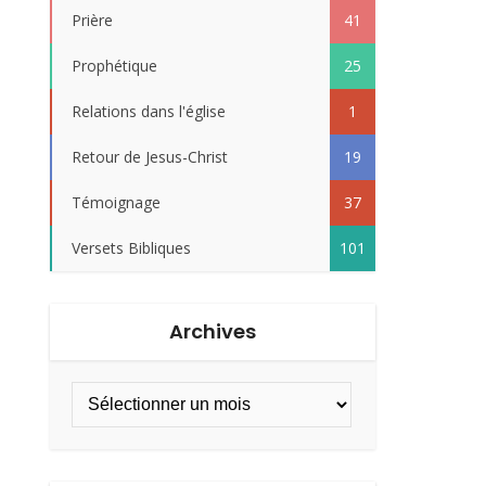
Prière
41
Prophétique
25
Relations dans l'église
1
Retour de Jesus-Christ
19
Témoignage
37
Versets Bibliques
101
Archives