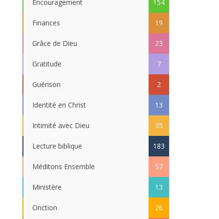
Encouragement
154
Finances
19
Grâce de Dieu
23
Gratitude
7
Guérison
2
Identité en Christ
13
Intimité avec Dieu
35
Lecture biblique
183
Méditons Ensemble
57
Ministère
13
Onction
26