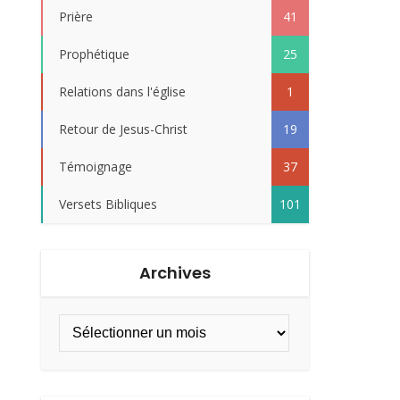
Prière
41
Prophétique
25
Relations dans l'église
1
Retour de Jesus-Christ
19
Témoignage
37
Versets Bibliques
101
Archives