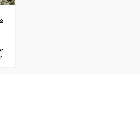
s
en
...