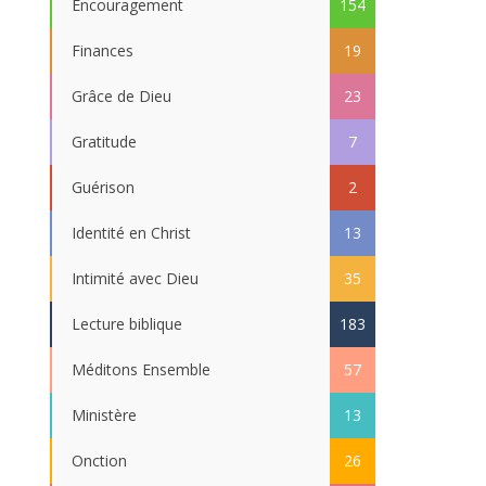
Encouragement
154
Finances
19
Grâce de Dieu
23
Gratitude
7
Guérison
2
Identité en Christ
13
Intimité avec Dieu
35
Lecture biblique
183
Méditons Ensemble
57
Ministère
13
Onction
26