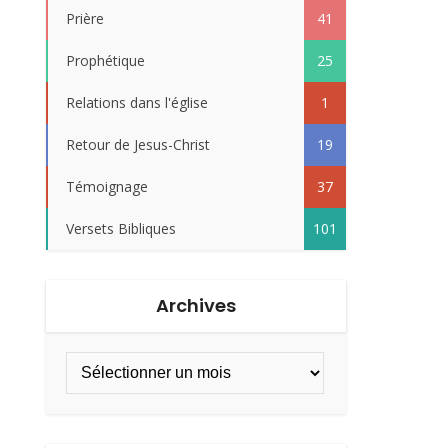
Prière
41
Prophétique
25
Relations dans l'église
1
Retour de Jesus-Christ
19
Témoignage
37
Versets Bibliques
101
Archives