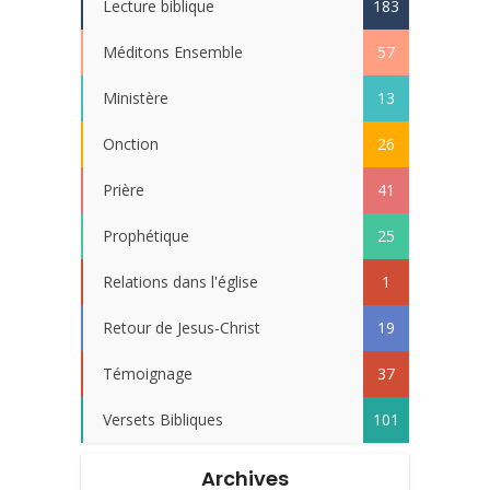
Lecture biblique
183
Méditons Ensemble
57
Ministère
13
Onction
26
Prière
41
Prophétique
25
Relations dans l'église
1
Retour de Jesus-Christ
19
Témoignage
37
Versets Bibliques
101
Archives