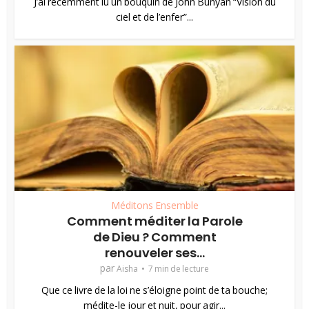
J’ai récemment lu un bouquin de John Bunyan “Vision du
ciel et de l’enfer”...
Méditons Ensemble
Comment méditer la Parole
de Dieu ? Comment
renouveler ses...
par
Aisha
7 min de lecture
Que ce livre de la loi ne s’éloigne point de ta bouche;
médite-le jour et nuit, pour agir...