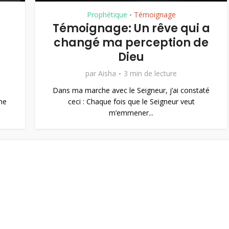
Prophétique
Témoignage
•
Témoignage: Un rêve qui a
changé ma perception de
Dieu
par
Aisha
3 min de lecture
Dans ma marche avec le Seigneur, j’ai constaté
ne
ceci : Chaque fois que le Seigneur veut
m’emmener...