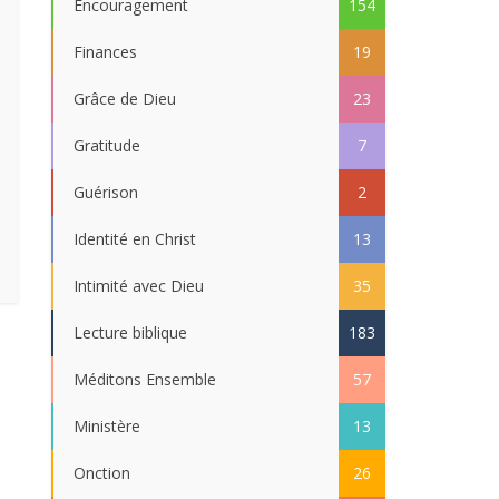
Encouragement
154
Finances
19
Grâce de Dieu
23
Gratitude
7
Guérison
2
Identité en Christ
13
Intimité avec Dieu
35
Lecture biblique
183
Méditons Ensemble
57
Ministère
13
Onction
26