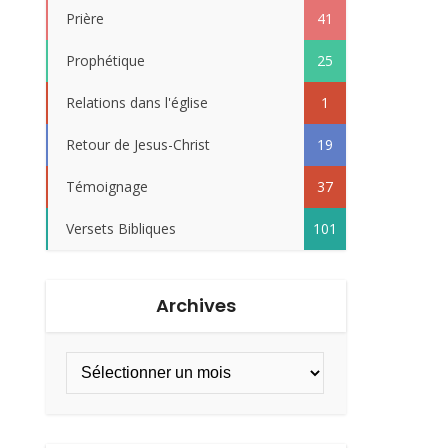
Prière
41
Prophétique
25
Relations dans l'église
1
Retour de Jesus-Christ
19
Témoignage
37
Versets Bibliques
101
Archives