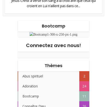
Jésus-Christ a versé son sang à la croix afin que ceux qui
croient en Lui n’aillent pas dans ce...
Bootcamp
Connectez avec nous!
Thèmes
Abus spirituel
2
Adoration
24
Bootcamp
11
Connaître Dieu
26