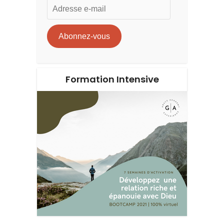
Adresse
e-
mail
Abonnez-vous
Formation Intensive