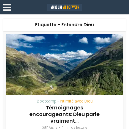
Etiquette - Entendre Dieu
Bootcamp
Intimité avec Dieu
•
Témoignages
encourageants: Dieu parle
vraiment…
par
Aisha
1 min de lecture