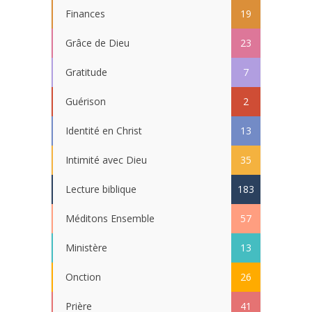
Finances
19
Grâce de Dieu
23
Gratitude
7
Guérison
2
Identité en Christ
13
Intimité avec Dieu
35
Lecture biblique
183
Méditons Ensemble
57
Ministère
13
Onction
26
Prière
41