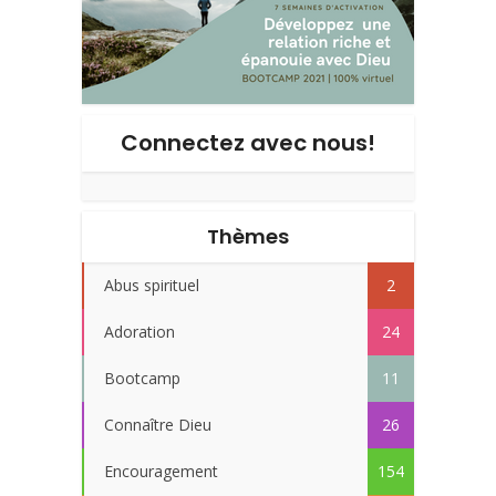
Connectez avec nous!
Thèmes
Abus spirituel
2
Adoration
24
Bootcamp
11
Connaître Dieu
26
Encouragement
154