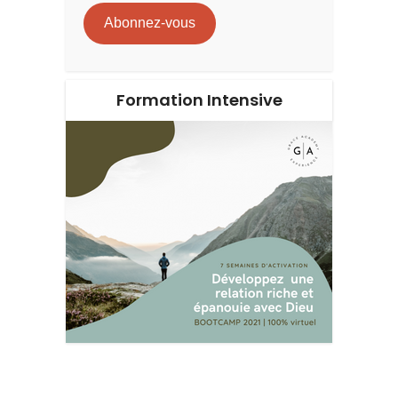
mail
Abonnez-vous
Formation Intensive