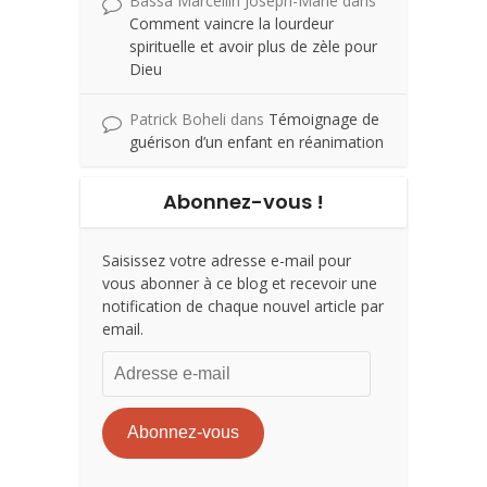
Bassa Marcellin Joseph-Marie
dans
Comment vaincre la lourdeur
spirituelle et avoir plus de zèle pour
Dieu
Patrick Boheli
dans
Témoignage de
guérison d’un enfant en réanimation
Abonnez-vous !
Saisissez votre adresse e-mail pour
vous abonner à ce blog et recevoir une
notification de chaque nouvel article par
email.
Adresse
e-
mail
Abonnez-vous