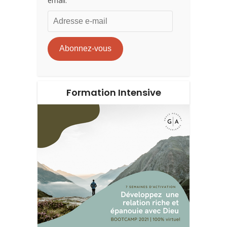
email.
Adresse
e-
mail
Abonnez-vous
Formation Intensive