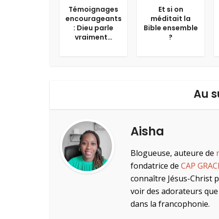
Témoignages
Et si on
encourageants
méditait la
: Dieu parle
Bible ensemble
vraiment…
?
Au s
Aisha
Blogueuse, auteure de
fondatrice de
CAP GRAC
connaître Jésus-Christ 
voir des adorateurs que 
dans la francophonie.