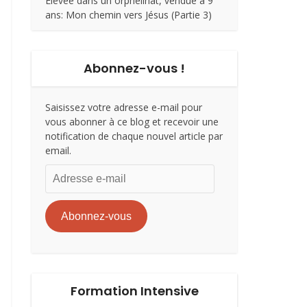
Élevée dans un orphelinat, vendue à 9
ans: Mon chemin vers Jésus (Partie 3)
Abonnez-vous !
Saisissez votre adresse e-mail pour
vous abonner à ce blog et recevoir une
notification de chaque nouvel article par
email.
Adresse
e-
mail
Abonnez-vous
Formation Intensive