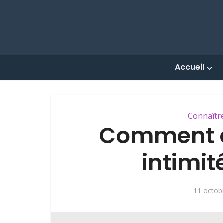
Accueil
Connaîtr
Comment 
intimit
11 octob