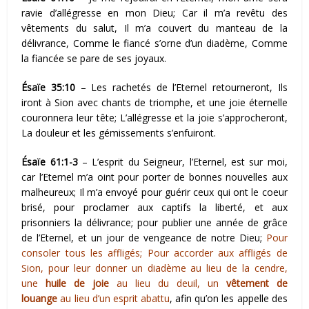
ravie d’allégresse en mon Dieu; Car il m’a revêtu des
vêtements du salut, Il m’a couvert du manteau de la
délivrance, Comme le fiancé s’orne d’un diadème, Comme
la fiancée se pare de ses joyaux.
Ésaïe 35:10
– Les rachetés de l’Eternel retourneront, Ils
iront à Sion avec chants de triomphe, et une joie éternelle
couronnera leur tête; L’allégresse et la joie s’approcheront,
La douleur et les gémissements s’enfuiront.
Ésaïe 61:1-3
– L’esprit du Seigneur, l’Eternel, est sur moi,
car l’Eternel m’a oint pour porter de bonnes nouvelles aux
malheureux; Il m’a envoyé pour guérir ceux qui ont le coeur
brisé, pour proclamer aux captifs la liberté, et aux
prisonniers la délivrance; pour publier une année de grâce
de l’Eternel, et un jour de vengeance de notre Dieu;
Pour
consoler tous les affligés; Pour accorder aux affligés de
Sion, pour leur donner un diadème au lieu de la cendre,
une
huile de joie
au lieu du deuil, un
vêtement de
louange
au lieu d’un esprit abattu
, afin qu’on les appelle des