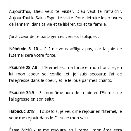
Aujourd’hui, Dieu veut te visiter. Dieu veut te rafraîchir.
Aujourd’hui le Saint-Esprit te visite. Pour détruire les œuvres
de l’ennemi dans
ta vie et te libérer, toi et ta famille.
J’ai à cœur de te partager ces versets bibliques :
Néhémie 8 :10
– […] ne vous affligez pas, car la joie de
l’Eternel sera votre force.
Psaume 28:7,8
– L’Eternel est ma force et mon bouclier; en
lui mon coeur se confie, et je suis secouru; J’ai de
l’allégresse dans le coeur, et je le loue par mes chants.
Psaume 35:9
– Et mon âme aura de la joie en l’Eternel, de
l’allégresse en son salut.
Habacuc 3:18
– Toutefois, je veux me réjouir en l’Eternel, je
veux me réjouir dans le Dieu de mon salut.
Ésaïe 61:10
– Je me réjouirai en l’Eternel, mon âme sera