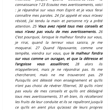
connaissance ? 23 Ecoutez mes avertissements, voici
: je répandrai sur vous mon Esprit et je vous ferai
connaître mes paroles. 24 J’ai appelé et vous m’avez
résisté, j’ai tendu la main et personne n’y a prêté
attention. 25
Vous avez rejeté tous mes conseils et
vous n’avez pas voulu de mes avertissements.
26
C’est pourquoi, lorsque le malheur fondra sur vous,
je rirai, quand la terreur vous saisira, je me
moquerai. 27 Quand l’épouvante, comme une
tempête, viendra sur vous, que
le malheur fondra
sur vous comme un ouragan, et que la détresse et
l’angoisse vous assailliront
, 28 alors ils
m’appelleront, mais je ne répondrai pas. Ils me
chercheront, mais ne me trouveront pas. 29
Puisqu’ils ont détesté mon enseignement et qu’ils
n’ont pas choisi de révérer l’Eternel, 30 qu’ils n’ont
pas voulu de mes conseils et qu’ils ont dédaigné
tous mes avertissements, 31 eh bien, ils récolteront
les fruits de leur conduite et ils se repaîtront jusqu’à
ce qu’ils en aient plus qu’assez de leurs propres