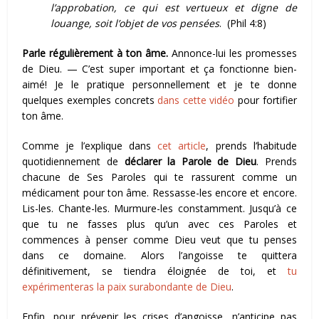
l’approbation, ce qui est vertueux et digne de
louange, soit l’objet de vos pensées
. (Phil 4:8)
Parle régulièrement à ton âme.
Annonce-lui les promesses
de Dieu. — C’est super important et ça fonctionne bien-
aimé! Je le pratique personnellement et je te donne
quelques exemples concrets
dans cette vidéo
pour fortifier
ton âme.
Comme je l’explique dans
cet article
, prends l’habitude
quotidiennement de
déclarer la Parole de Dieu
. Prends
chacune de Ses Paroles qui te rassurent comme un
médicament pour ton âme. R
essasse-les encore et encore.
Lis-les. Chante-les. Murmure-les constamment. Jusqu’à ce
que tu ne fasses
plus qu’un
avec ces Paroles et
commences à penser comme Dieu veut que tu penses
dans ce domaine. Alors l’angoisse te quittera
définitivement, se tiendra éloignée de toi, et
tu
expérimenteras la paix surabondante de Dieu
.
Enfin, pour prévenir les crises d’angoisse, n’anticipe pas