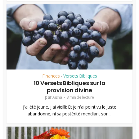
Finances
Versets Bibliques
•
10 Versets Bibliques sur la
provision divine
par
Aisha
3 min de lecture
J'ai été jeune, j'ai vieilli; Et je n'ai point vu le juste
abandonné, ni sa postérité mendiant son...