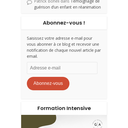
Patrick Boheli
dans
Témoignage de
guérison d’un enfant en réanimation
Abonnez-vous !
Saisissez votre adresse e-mail pour
vous abonner à ce blog et recevoir une
notification de chaque nouvel article par
email.
Adresse
e-
mail
Abonnez-vous
Formation Intensive