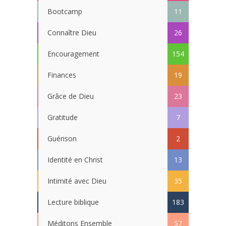
Bootcamp
11
Connaître Dieu
26
Encouragement
154
Finances
19
Grâce de Dieu
23
Gratitude
7
Guérison
2
Identité en Christ
13
Intimité avec Dieu
35
Lecture biblique
183
Méditons Ensemble
57