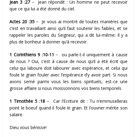
Jean 3 :27
− Jean répondit : Un homme ne peut recevoir
que ce qui lui a été donné du ciel.
Actes 20 :35
− Je vous ai montré de toutes manières que
c’est en travaillant ainsi qu’il faut soutenir les faibles, et se
rappeler les paroles du Seigneur, qui a dit lui-même: Il y a
plus de bonheur à donner qu’à recevoir.
1 Corinthiens 9 :10-11
− ou parle-t-il uniquement à cause
de nous ? Oui, c’est à cause de nous qu’il a été écrit que
celui qui laboure doit labourer avec espérance, et celui qui
foule le grain fouler avec l’espérance d’y avoir part. Si nous
avons semé parmi vous les biens spirituels, est-ce une
grosse affaire si nous moissonnons vos biens temporels
1 Timothée 5 :18
− Car l’Ecriture dit : Tu n’emmuselleras
point le boeuf quand il foule le grain. Et l’ouvrier mérite son
salaire.
Dieu vous bénisse!