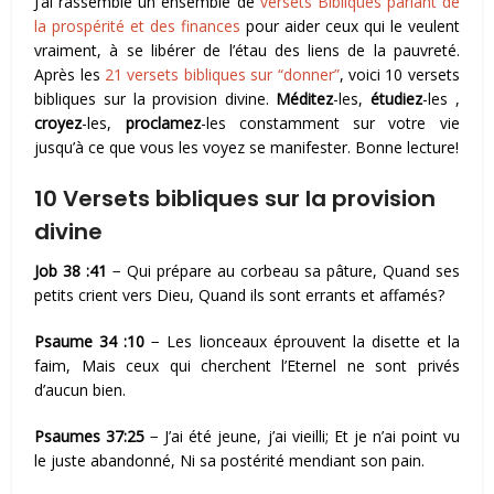
J’ai rassemblé un ensemble de
versets Bibliques parlant de
la prospérité et des finances
pour aider ceux qui le veulent
vraiment, à se libérer de l’étau des liens de la pauvreté.
Après les
21 versets bibliques sur “donner”
, voici 10 versets
bibliques sur la provision divine.
Méditez
-les,
étudiez
-les ,
croyez
-les,
proclamez
-les constamment sur votre vie
jusqu’à ce que vous les voyez se manifester. Bonne lecture!
10 Versets bibliques sur la provision
divine
Job 38 :41
− Qui prépare au corbeau sa pâture, Quand ses
petits crient vers Dieu, Quand ils sont errants et affamés?
Psaume 34 :10
− Les lionceaux éprouvent la disette et la
faim, Mais ceux qui cherchent l’Eternel ne sont privés
d’aucun bien.
Psaumes 37:25
− J’ai été jeune, j’ai vieilli; Et je n’ai point vu
le juste abandonné, Ni sa postérité mendiant son pain.