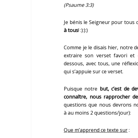
(Psaume 3:3)
Je bénis le Seigneur pour tous 
à tous
! :):):)
Comme je le disais hier, notre dé
extraire son verset favori et
dessous, avec tous, une réflex
qui s’appuie sur ce verset.
Puisque notre
but, c’est de d
connaître, nous rapprocher d
questions que nous devrons no
à au moins 2 questions/jour):
Que m’apprend ce texte sur
: