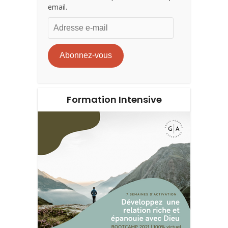
email.
Adresse
e-
mail
Abonnez-vous
Formation Intensive