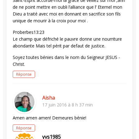
Saint-Esprit accorde-moi la grâce de veillez sur moi ,afin
de ne point mettre en oubli l’alliance que l’ Eternel mon
Dieu a traité avec moi en donnant en sacrifice son fils
unique de mourir à la croix pour moi .
Proberbes13:23
Le champ que défriché le pauvre donne une nourriture
abondante Mais tel périt par defaut de justice.
Soyez toutes bénies dans le nom du Seigneur JESUS -
Christ.
Réponse
Aisha
17 juin 2016 à 8 h 37 min
Amen amen amen! Demeures bénie!
Réponse
yvs1985