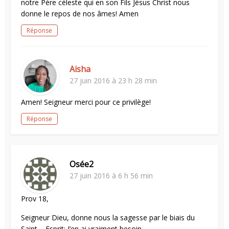
notre Père céleste qui en son Fils Jésus Christ nous
donne le repos de nos âmes! Amen
Réponse
Aisha
27 juin 2016 à 23 h 28 min
Amen! Seigneur merci pour ce privilège!
Réponse
Osée2
27 juin 2016 à 6 h 56 min
Prov 18,
Seigneur Dieu, donne nous la sagesse par le biais du
Saint – Esprit; J’en ai vraiment besoin.