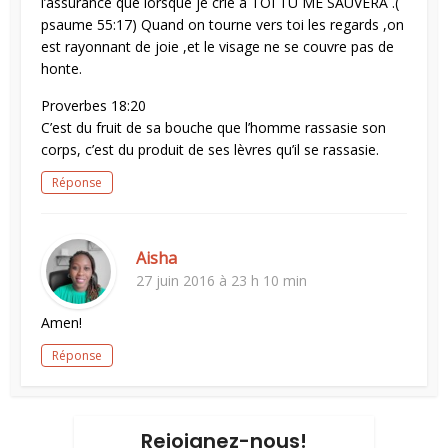
l’assurance que lorsque je crie à TOI TU ME SAUVERA .(
psaume 55:17) Quand on tourne vers toi les regards ,on
est rayonnant de joie ,et le visage ne se couvre pas de
honte.
Proverbes 18:20
C’est du fruit de sa bouche que l’homme rassasie son
corps, c’est du produit de ses lèvres qu’il se rassasie.
Réponse
Aisha
27 juin 2016 à 23 h 10 min
Amen!
Réponse
Rejoignez-nous!