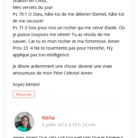
Shalom en Christ,
Mes versets du jour:
Ps 70:1 O Dieu, hâte-toi de me délivrer! Eternel, hâte-toi
de me secourir!
Ps 71:3 Sois pour moi un rocher qui me serve d’asile, Où
je puisse toujours me retirer! Tu as résolu de me
sauver, Car tu es mon rocher et ma forteresse. Amen
Prov 23 :4 Ne te tourmente pas pour t’enrichir, N’y
applique pas ton intelligence.
Je désire ardemment une chose: devenir une vraie
amoureuse de mon Père Celeste! Amen
Soyez bénies!
Réponse
Aisha
6 juillet 2016 à 18 h 24 min
amen amen! Que cela soit ton partage! Que le Seigneur