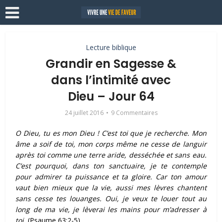
Lecture biblique
Grandir en Sagesse &
dans l’intimité avec
Dieu – Jour 64
24 juillet 2016
9 Commentaires
O Dieu, tu es mon Dieu ! C’est toi que je recherche. Mon
âme a soif de toi, mon corps même ne cesse de languir
après toi comme une terre aride, desséchée et sans eau.
C’est pourquoi, dans ton sanctuaire, je te contemple
pour admirer ta puissance et ta gloire.
Car ton amour
vaut bien mieux que la vie, aussi mes lèvres chantent
sans cesse tes louanges.
Oui, je veux te louer tout au
long de ma vie, je lèverai les mains pour m’adresser à
toi.
(Psaume 63:2-5
)