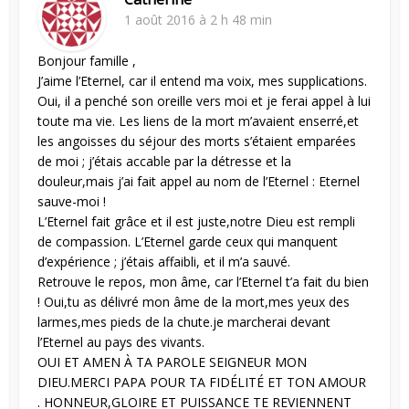
1 août 2016 à 2 h 48 min
Bonjour famille ,
J’aime l’Eternel, car il entend ma voix, mes supplications.
Oui, il a penché son oreille vers moi et je ferai appel à lui
toute ma vie. Les liens de la mort m’avaient enserré,et
les angoisses du séjour des morts s’étaient emparées
de moi ; j’étais accable par la détresse et la
douleur,mais j’ai fait appel au nom de l’Eternel : Eternel
sauve-moi !
L’Eternel fait grâce et il est juste,notre Dieu est rempli
de compassion. L’Eternel garde ceux qui manquent
d’expérience ; j’étais affaibli, et il m’a sauvé.
Retrouve le repos, mon âme, car l’Eternel t’a fait du bien
! Oui,tu as délivré mon âme de la mort,mes yeux des
larmes,mes pieds de la chute.je marcherai devant
l’Eternel au pays des vivants.
OUI ET AMEN À TA PAROLE SEIGNEUR MON
DIEU.MERCI PAPA POUR TA FIDÉLITÉ ET TON AMOUR
. HONNEUR,GLOIRE ET PUISSANCE TE REVIENNENT