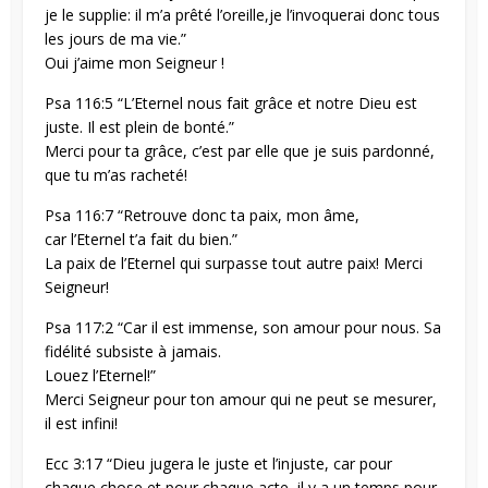
je le supplie: il m’a prêté l’oreille,je l’invoquerai donc tous
les jours de ma vie.”
Oui j’aime mon Seigneur !
Psa 116:5 “L’Eternel nous fait grâce et notre Dieu est
juste. Il est plein de bonté.”
Merci pour ta grâce, c’est par elle que je suis pardonné,
que tu m’as racheté!
Psa 116:7 “Retrouve donc ta paix, mon âme,
car l’Eternel t’a fait du bien.”
La paix de l’Eternel qui surpasse tout autre paix! Merci
Seigneur!
Psa 117:2 “Car il est immense, son amour pour nous. Sa
fidélité subsiste à jamais.
Louez l’Eternel!”
Merci Seigneur pour ton amour qui ne peut se mesurer,
il est infini!
Ecc 3:17 “Dieu jugera le juste et l’injuste, car pour
chaque chose et pour chaque acte, il y a un temps pour